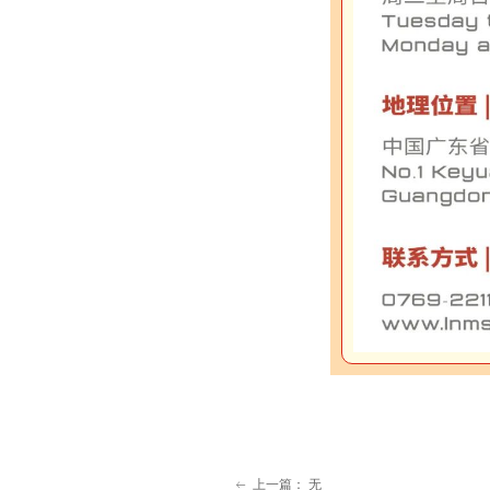
上一篇：
无
ꂃ