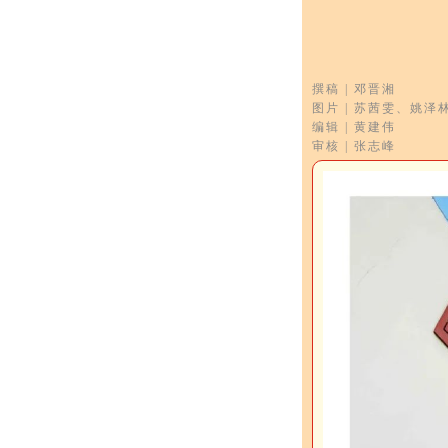
撰稿 | 邓晋湘
图片 | 苏茜雯、姚泽
编辑 | 黄建伟
审核 | 张志峰