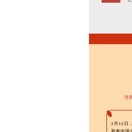
当
月
日
2
12
新春中国