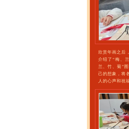
欣赏年画之后
介绍了“梅、
兰、竹、菊”
己的想象，将
人的心声和祝